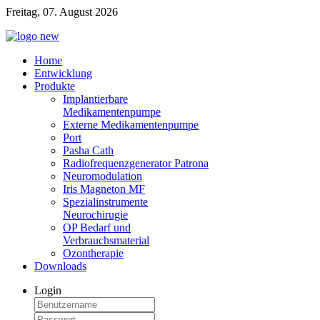
Freitag, 07. August 2026
Home
Entwicklung
Produkte
Implantierbare
Medikamentenpumpe
Externe Medikamentenpumpe
Port
Pasha Cath
Radiofrequenzgenerator Patrona
Neuromodulation
Iris Magneton MF
Spezialinstrumente
Neurochirugie
OP Bedarf und
Verbrauchsmaterial
Ozontherapie
Downloads
Login