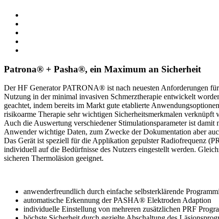
Patrona® + Pasha®, ein Maximum an Sicherheit
Der HF Generator PATRONA® ist nach neuesten Anforderungen für e
Nutzung in der minimal invasiven Schmerztherapie entwickelt worde
geachtet, indem bereits im Markt gute etablierte Anwendungsoptionen 
risikoarme Therapie sehr wichtigen Sicherheitsmerkmalen verknüpft 
Auch die Auswertung verschiedener Stimulationsparameter ist damit 
Anwender wichtige Daten, zum Zwecke der Dokumentation aber auch d
Das Gerät ist speziell für die Applikation gepulster Radiofrequenz 
individuell auf die Bedürfnisse des Nutzers eingestellt werden. Gleich
sicheren Thermoläsion geeignet.
anwenderfreundlich durch einfache selbsterklärende Programm
automatische Erkennung der PASHA® Elektroden Adaption
individuelle Einstellung von mehreren zusätzlichen PRF Prog
höchste Sicherheit durch gezielte Abschaltung des Läsionsp