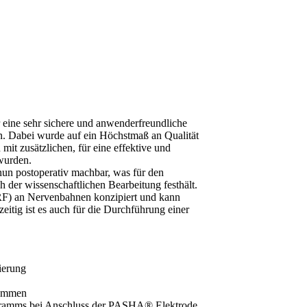
ine sehr sichere und anwenderfreundliche
n. Dabei wurde auf ein Höchstmaß an Qualität
mit zusätzlichen, für eine effektive und
wurden.
nun postoperativ machbar, was für den
er wissenschaftlichen Bearbeitung festhält.
(PRF) an Nervenbahnen konzipiert und kann
zeitig ist es auch für die Durchführung einer
ierung
rammen
rogramms bei Anschluss der PASHA® Elektrode